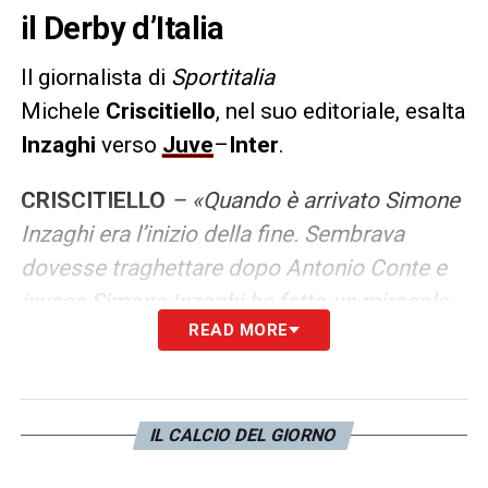
il Derby d’Italia
Il giornalista di
Sportitalia
Michele
Criscitiello
, nel suo editoriale, esalta
Inzaghi
verso
Juve
–
Inter
.
CRISCITIELLO
– «Quando è arrivato Simone
Inzaghi era l’inizio della fine. Sembrava
dovesse traghettare dopo Antonio Conte e
invece Simone Inzaghi ha fatto un miracolo.
READ MORE
Lo hanno attaccato, lo distruggevano. Non è
facile lavorare all’Inter. Questo allenatore fa
tutte le competizioni con 2 attaccanti, sta
facendo un miracolo e nessuno sta
IL CALCIO DEL GIORNO
capendo. Questo ti sta valorizzando anche i