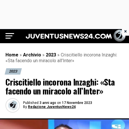
×
Juventus News 24
Home
»
Archivio
»
2023
»
Criscitiello incorona Inzaghi:
«Sta facendo un miracolo all’Inter»
2023
Criscitiello incorona Inzaghi: «Sta
facendo un miracolo all’Inter»
Published
3 anni ago
on
17 Novembre 2023
By
Redazione JuventusNews24