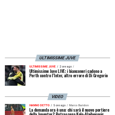
raccattapalle»
LA PLAYLIST DELLE NOSTRE TOP NEWS
ULTIMISSIME JUVE
ULTIMISSIME JUVE
2 ore ago
Ultimissime Juve LIVE: i bianconeri cadono a
Perth contro l’Inter, altro errore di Di Gregorio
VIDEO
HANNO DETTO
5 ore ago
Marco Baridon
La domanda ora è una: chi sarà il nuovo portiere
della Juventus? Retroscena Kolo-Alajbegovic