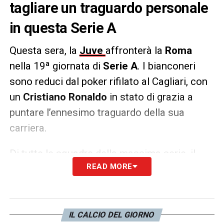
tagliare un traguardo personale
in questa Serie A
Questa sera, la
Juve
affronterà la
Roma
nella 19ª giornata di
Serie A
. I bianconeri
sono reduci dal poker rifilato al Cagliari, con
un
Cristiano Ronaldo
in stato di grazia a
puntare l’ennesimo traguardo della sua
carriera.
Di tutte le squadre della massima serie, il
READ MORE
campione portoghese
non ha segnato
soltanto a Chievo Verona (attualmente in
Serie B) e proprio alla Roma. Contro i
giallorossi CR7 ha segnato
cinque reti
in
IL CALCIO DEL GIORNO