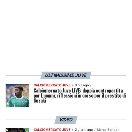
Champions
League tra Manchester United e
Real Madrid, ma manca il primo sigillo con la
maglia bianconera.
LA PLAYLIST DELLE NOSTRE TOP NEWS
ULTIMISSIME JUVE
CALCIOMERCATO JUVE
9 ore ago
Calciomercato Juve LIVE: doppia contropartita
per Lucumì, riflessioni in corso per il prestito di
Suzuki
VIDEO
CALCIOMERCATO JUVE
2 giorni ago
Marco Baridon