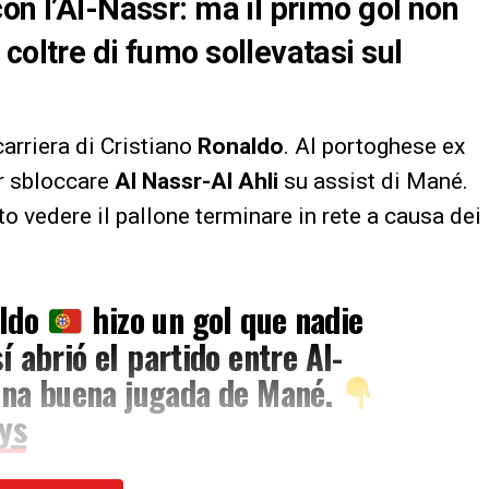
on l’Al-Nassr: ma il primo gol non
coltre di fumo sollevatasi sul
carriera di Cristiano
Ronaldo
. Al portoghese ex
er sbloccare
Al Nassr-Al Ahli
su assist di Mané.
to vedere il pallone terminare in rete a causa dei
aldo
hizo un gol que nadie
í abrió el partido entre Al-
una buena jugada de Mané.
ys