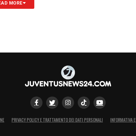
3
EAD MORE
 4-3
, ha visto Cristiano andare nuovamente in
e giocate in
Saudi Pro League
quest’anno, a
esca: segna ogni 60 minuti e anche meno.
S
ONE
PRIVACY POLICY E TRATTAMENTO DEI DATI PERSONALI
INFORMATIVA E