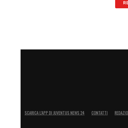
— VarskySports (@VarskySports)
September 22, 202
R
La partita, poi
terminata col risultato di
rete. Per lui sono nove i centri in sei gar
conferma di una media realizzativa pazz
LA PLAYLIST DELLE NOSTRE TOP NEW
SCARICA L’APP DI JUVENTUS NEWS 24
CONTATTI
REDAZI