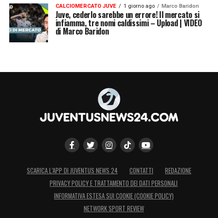
CALCIOMERCATO JUVE
1 giorno ago
Marco Baridon
Juve, cederlo sarebbe un errore! Il mercato si
infiamma, tre nomi caldissimi – Upload | VIDEO
di Marco Baridon
SCARICA L’APP DI JUVENTUS NEWS 24
CONTATTI
REDAZIONE
PRIVACY POLICY E TRATTAMENTO DEI DATI PERSONALI
INFORMATIVA ESTESA SUI COOKIE (COOKIE POLICY)
NETWORK SPORT REVIEW