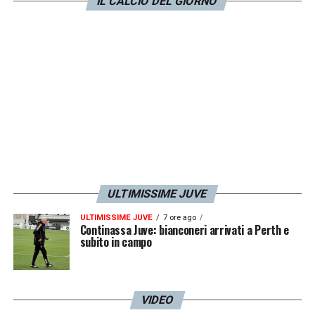
IL CALCIO DEL GIORNO
LA PLAYLIST DELLE NOSTRE TOP NEWS
ULTIMISSIME JUVE
ULTIMISSIME JUVE
7 ore ago
Continassa Juve: bianconeri arrivati a Perth e
subito in campo
VIDEO