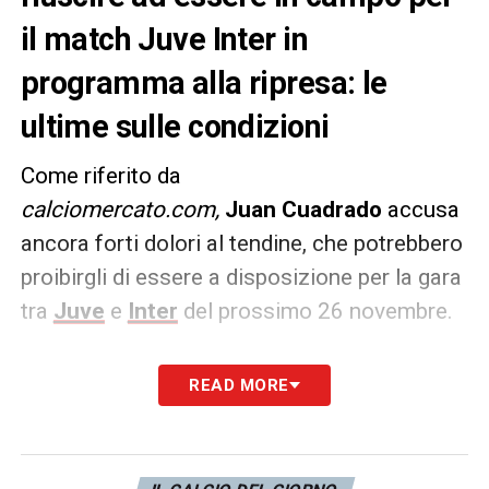
il match Juve Inter in
programma alla ripresa: le
ultime sulle condizioni
Come riferito da
calciomercato.com,
Juan Cuadrado
accusa
ancora forti dolori al tendine, che potrebbero
proibirgli di essere a disposizione per la gara
tra
Juve
e
Inter
del prossimo 26 novembre.
Anche domani dovrebbe allenarsi a parte. In
READ MORE
attesa di capire se nei prossimi giorni
riuscirà a fare qualcosa in gruppo.