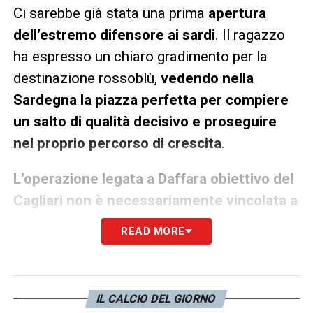
Ci sarebbe già stata una prima
apertura
dell’estremo difensore ai sardi
. Il ragazzo
ha espresso un chiaro gradimento per la
destinazione rossoblù,
vedendo nella
Sardegna la piazza perfetta per compiere
un salto di qualità decisivo e proseguire
nel proprio percorso di crescita
.
L’operazione legata a Daffara obiettivo del
Cagliari non è necessariamente vincolata a
una cessione lampo di Caprile
. La dirigenza
READ MORE
sarda potrebbe puntare su di lui a
prescindere dall’addio dell’attuale numero
uno per poi far scegliere il titolare
IL CALCIO DEL GIORNO
direttamente a Pisacane.