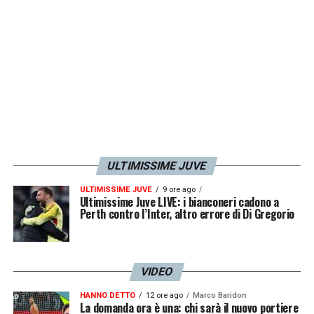
sarebbe stato determinante per la scelta
finale di Zizou. Fonti vicine alla famiglia
Agnelli avrebbero confermato l’indiscrezione,
al momento però non trapela nessuna
possibile conferma sull’operazione dal club
torinese. Se ciò accadesse, il pallone d’oro
1998 e pilastro della Juve dal 1996 al 2001
ULTIMISSIME JUVE
tornerebbe a legarsi ai colori bianconeri 17
anni dopo l’ultima volta. Ronaldo ritroverebbe
ULTIMISSIME JUVE
9 ore ago
Ultimissime Juve LIVE: i bianconeri cadono a
il suo ex allenatore e Zinedine Zidane
Perth contro l’Inter, altro errore di Di Gregorio
ritroverebbe la “sua”
Juventus
. I tifosi
sognano…
VIDEO
HANNO DETTO
12 ore ago
Marco Baridon
LA PLAYLIST DELLE NOSTRE TOP NEWS
La domanda ora è una: chi sarà il nuovo portiere