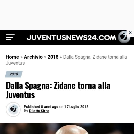
×
Juventus News 24
Home
»
Archivio
»
2018
»
Dalla Spagna: Zidane torna alla
Juventus
2018
Dalla Spagna: Zidane torna alla
Juventus
Published
8 anni ago
on
17 Luglio 2018
By
Diletta Sirna