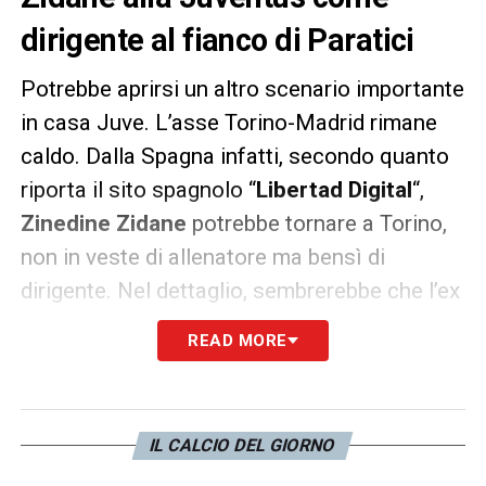
dirigente al fianco di Paratici
Potrebbe aprirsi un altro scenario importante
in casa Juve. L’asse Torino-Madrid rimane
caldo. Dalla Spagna infatti, secondo quanto
riporta il sito spagnolo “
Libertad Digital
“,
Zinedine Zidane
potrebbe tornare a Torino,
non in veste di allenatore ma bensì di
dirigente. Nel dettaglio, sembrerebbe che l’ex
tecnico di Ronaldo potrebbe affiancare nella
READ MORE
direzione sportiva il dirigente Fabio
Paratici
a partire da Ottobre.
L’arrivo di Cristiano
Ronaldo
a Torino –
IL CALCIO DEL GIORNO
seguendo le indicazione del sito iberico –