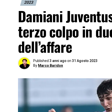
2023
Damiani Juventus 
terzo colpo in due
dell’affare
Published
3 anni ago
on
31 Agosto 2023
By
Marco Baridon