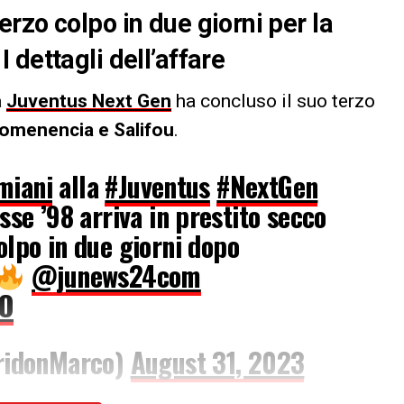
rzo colpo in due giorni per la
dettagli dell’affare
a
Juventus Next Gen
ha concluso il suo terzo
omenencia e Salifou
.
miani
alla
#Juventus
#NextGen
se ’98 arriva in prestito secco
olpo in due giorni dopo
@junews24com
6O
ridonMarco)
August 31, 2023