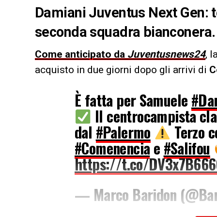
Damiani Juventus Next Gen: te
seconda squadra bianconera. I 
Come anticipato da
Juventusnews24
, l
acquisto in due giorni dopo gli arrivi di
C
È fatta per Samuele
#Da
Il centrocampista clas
dal
#Palermo
Terzo c
#Comenencia
e
#Salifou
https://t.co/DV3x7B66
— Marco Baridon (@Ba