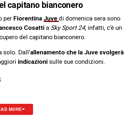
del capitano bianconero
o per
Fiorentina
Juve
di domenica sera sono
ancesco Cosatti
a
Sky Sport 24
, infatti, c’è un
ecupero del capitano bianconero.
a solo. Dall’
allenamento che la Juve svolgerà
aggiori
indicazioni
sulle sue condizioni.
S
EAD MORE