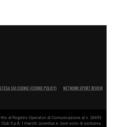
STESA SUI COOKIE (COOKIE POLICY)
NETWORK SPORT REVIEW
itto al Registro Operatori di Comunicazione al n. 26692
l Club S.p.A. I marchi Juventus e Juve sono di esclusiva