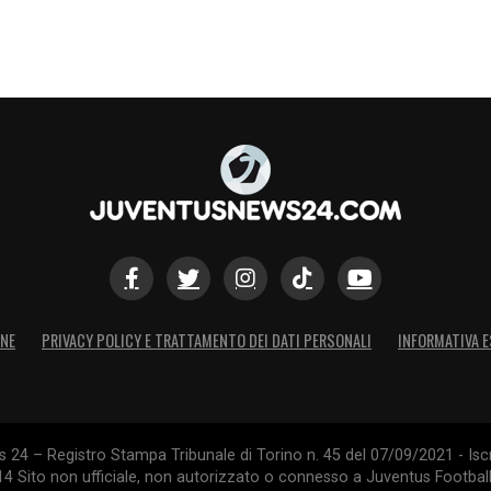
ONE
PRIVACY POLICY E TRATTAMENTO DEI DATI PERSONALI
INFORMATIVA E
24 – Registro Stampa Tribunale di Torino n. 45 del 07/09/2021 - Iscr
014 Sito non ufficiale, non autorizzato o connesso a Juventus Footbal