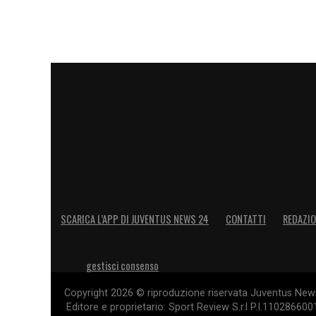
SCARICA L’APP DI JUVENTUS NEWS 24
CONTATTI
REDAZI
gestisci consenso
Copyright 2026 © riproduzione riservata Juventus News 
Editore e proprietario: Sport Review S.r.l P.I.11028660