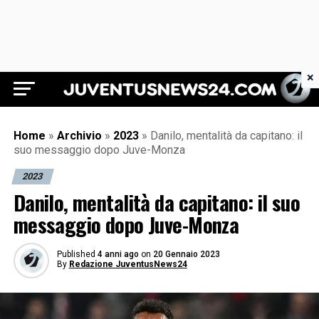
×
Juventus News 24
Home
»
Archivio
»
2023
»
Danilo, mentalità da capitano: il
suo messaggio dopo Juve-Monza
2023
Danilo, mentalità da capitano: il suo
messaggio dopo Juve-Monza
Published
4 anni ago
on
20 Gennaio 2023
By
Redazione JuventusNews24