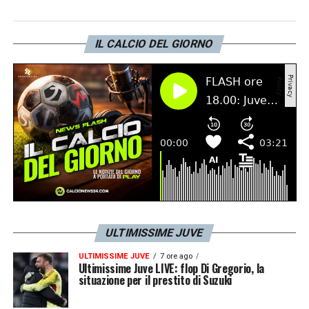
da un gol di
Milik
.
IL CALCIO DEL GIORNO
IL MESSAGGIO
– «
Forza Juventus
».
LA PLAYLIST DELLE NOSTRE TOP NEWS
ULTIMISSIME JUVE
ULTIMISSIME JUVE
7 ore ago
Ultimissime Juve LIVE: flop Di Gregorio, la
situazione per il prestito di Suzuki