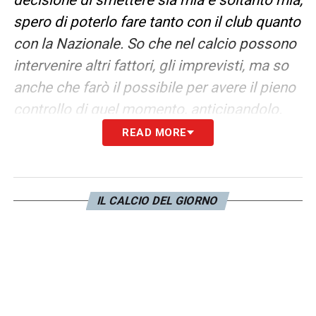
spero di poterlo fare tanto con il club quanto
con la Nazionale. So che nel calcio possono
intervenire altri fattori, gli imprevisti, ma so
anche che farò il possibile per avere il pieno
controllo di quel momento, anticipandolo.
READ MORE
RONALDO –
Cristiano è uno che studia, non
si concentra soltanto sulla tecnica. Si
interessa dell’aspetto mentale,
IL CALCIO DEL GIORNO
dell’alimentazione. L’obiettivo finale è
certamente la prestazione, la cura che lui
mette in tutte le cose e nella preparazione è
formidabile.
POGBA –
Sono dispiaciuto per quello che