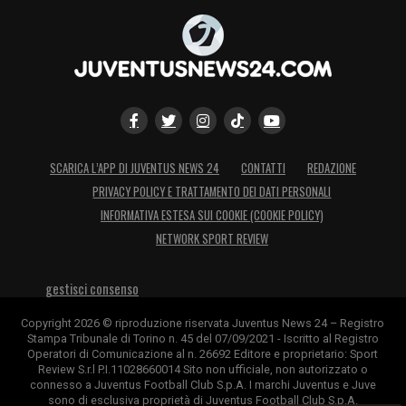
diventerà uno dei migliori centravanti
europei.
CHIESA –
Uno dei talenti più importanti
dell’Italia, ha bisogno di essere coccolato, si
può dire coccolato? Ha grande tecnica, ma
deve imparare a competere in ogni istante.
SCARICA L’APP DI JUVENTUS NEWS 24
CONTATTI
REDAZIONE
Ti porto l’esempio di Foden, altro talento, lui
PRIVACY POLICY E TRATTAMENTO DEI DATI PERSONALI
è uno che non si concede pause, è sempre in
INFORMATIVA ESTESA SUI COOKIE (COOKIE POLICY)
NETWORK SPORT REVIEW
tiro. Federico deve arrivare al suo livello con
la testa.
gestisci consenso
QUI LA PRIMA PARTE DELL’INTERVISTA A
Copyright 2026 © riproduzione riservata Juventus News 24 – Registro
Stampa Tribunale di Torino n. 45 del 07/09/2021 - Iscritto al Registro
DANILO
Operatori di Comunicazione al n. 26692 Editore e proprietario: Sport
Review S.r.l P.I.11028660014 Sito non ufficiale, non autorizzato o
connesso a Juventus Football Club S.p.A. I marchi Juventus e Juve
LA PLAYLIST DELLE NOSTRE TOP NEWS
sono di esclusiva proprietà di Juventus Football Club S.p.A.