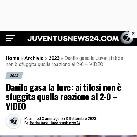
×
Juventus News 24
Home
»
Archivio
»
2023
»
Danilo gasa la Juve: ai tifosi
non è sfuggita quella reazione al 2-0 – VIDEO
2023
Danilo gasa la Juve: ai tifosi non è
sfuggita quella reazione al 2-0 –
VIDEO
Published
3 anni ago
on
3 Settembre 2023
By
Redazione JuventusNews24