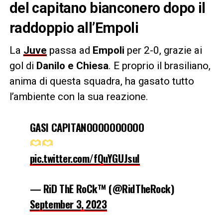
del capitano bianconero dopo il
raddoppio all’Empoli
La
Juve
passa ad
Empoli
per 2-0, grazie ai
gol di
Danilo e Chiesa
. E proprio il brasiliano,
anima di questa squadra, ha gasato tutto
l’ambiente con la sua reazione.
GASI CAPITANOOOOOOOOOO
pic.twitter.com/fQuYGUJsuI
— RiD ThE RoCk™️ (@RidTheRock)
September 3, 2023