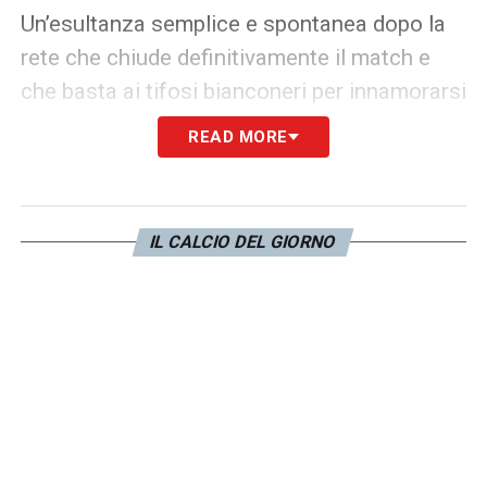
Un’esultanza semplice e spontanea dopo la
rete che chiude definitivamente il match e
che basta ai tifosi bianconeri per innamorarsi
ancora di più del numero 6.
READ MORE
LA PLAYLIST DELLE NOSTRE TOP NEWS
IL CALCIO DEL GIORNO