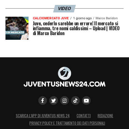
VIDEO
CALCIOMERCATO JUVE
1 giorno ago
Marco Baridon
Juve, cederlo sarebbe un errore! Il mercato si
infiamma, tre nomi caldissimi – Upload | VIDEO
di Marco Baridon
SCARICA L’APP DI JUVENTUS NEWS 24
CONTATTI
REDAZIONE
PRIVACY POLICY E TRATTAMENTO DEI DATI PERSONALI