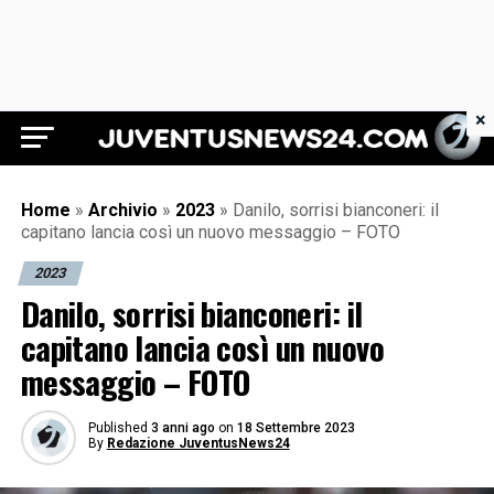
×
Juventus News 24
Home
»
Archivio
»
2023
»
Danilo, sorrisi bianconeri: il
capitano lancia così un nuovo messaggio – FOTO
2023
Danilo, sorrisi bianconeri: il
capitano lancia così un nuovo
messaggio – FOTO
Published
3 anni ago
on
18 Settembre 2023
By
Redazione JuventusNews24