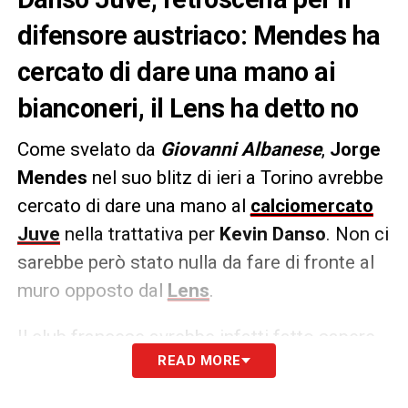
difensore austriaco: Mendes ha
cercato di dare una mano ai
bianconeri, il Lens ha detto no
Come svelato da
Giovanni Albanese
,
Jorge
Mendes
nel suo blitz di ieri a Torino avrebbe
cercato di dare una mano al
calciomercato
Juve
nella trattativa per
Kevin Danso
. Non ci
sarebbe però stato nulla da fare di fronte al
muro opposto dal
Lens
.
Il club francese avrebbe infatti fatto sapere
READ MORE
di avere la possibilità di
cedere a titolo
definitivo l’austriaco
, chiudendo di fatto alla