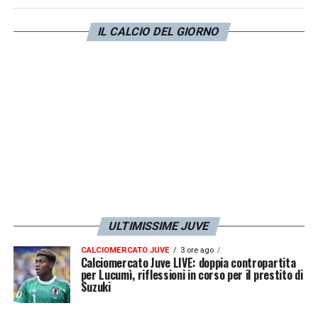
possibilità di
lasciarlo partire in prestito
.
Giuntoli dovrà ora così mettersi alla ricerca
IL CALCIO DEL GIORNO
di altri difensori per sopperire anche
all’infortunio di Kalulu.
LA PLAYLIST DELLE NOSTRE TOP NEWS
ULTIMISSIME JUVE
CALCIOMERCATO JUVE
3 ore ago
Calciomercato Juve LIVE: doppia contropartita
per Lucumì, riflessioni in corso per il prestito di
Suzuki