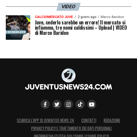
VIDEO
CALCIOMERCATO JUVE
2 giorni ago
Marco Baridon
Juve, cederlo sarebbe un errore! Il mercato si
infiamma, tre nomi caldissimi – Upload | VIDEO
di Marco Baridon
SCARICA L’APP DI JUVENTUS NEWS 24
CONTATTI
REDAZIONE
PRIVACY POLICY E TRATTAMENTO DEI DATI PERSONALI
INFORMATIVA ESTESA SUI COOKIE (COOKIE POLICY)