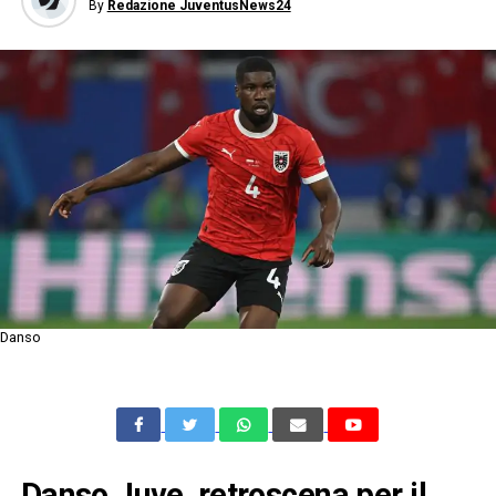
By
Redazione JuventusNews24
Danso
Danso Juve, retroscena per il