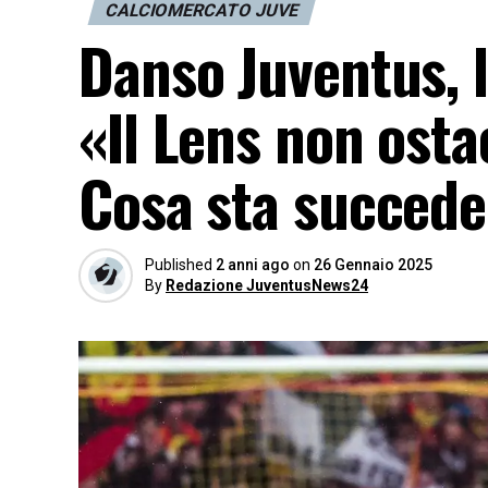
CALCIOMERCATO JUVE
Danso Juventus, l
«Il Lens non osta
Cosa sta succed
Published
2 anni ago
on
26 Gennaio 2025
By
Redazione JuventusNews24