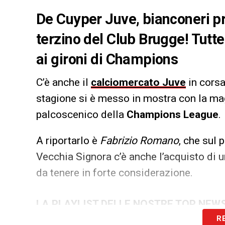
De Cuyper Juve, bianconeri pro
terzino del Club Brugge! Tutte 
ai gironi di Champions
C’è anche il
calciomercato Juve
in cors
stagione si è messo in mostra con la ma
palcoscenico della
Champions League
.
A riportarlo è
Fabrizio Romano
, che sul 
Vecchia Signora c’è anche l’acquisto di u
da tenere in forte considerazione.
LA PLAYLIST DELLE NOSTRE TOP NEW
R