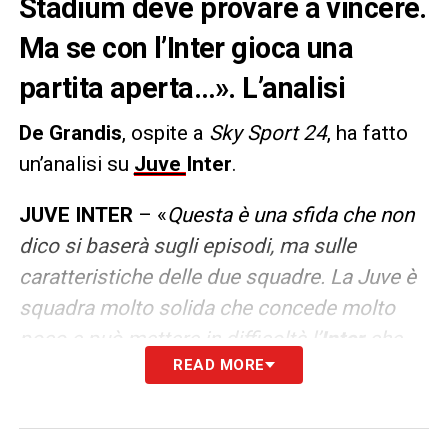
Stadium deve provare a vincere.
Ma se con l’Inter gioca una
partita aperta…». L’analisi
De Grandis
, ospite a
Sky Sport 24
, ha fatto
un’analisi su
Juve
Inter
.
JUVE INTER
– «
Questa è una sfida che non
dico si baserà sugli episodi, ma sulle
caratteristiche delle due squadre. La Juve è
squadra molto solida che concede molto
poco e può mettere in difficoltà l’
Inter
che
READ MORE
gioca più la palla. Io però sono convinto che
l’Inter è più forte perché gioca meglio, ha più
tecnica e palleggio e quindi può avere un