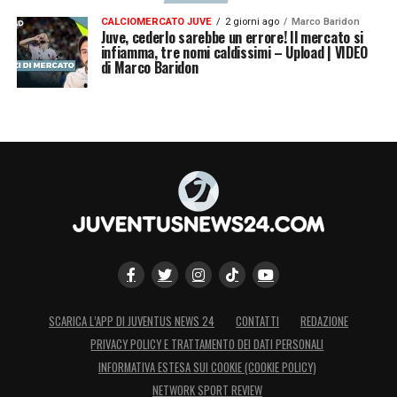
CALCIOMERCATO JUVE
2 giorni ago
Marco Baridon
Juve, cederlo sarebbe un errore! Il mercato si
infiamma, tre nomi caldissimi – Upload | VIDEO
di Marco Baridon
SCARICA L’APP DI JUVENTUS NEWS 24
CONTATTI
REDAZIONE
PRIVACY POLICY E TRATTAMENTO DEI DATI PERSONALI
INFORMATIVA ESTESA SUI COOKIE (COOKIE POLICY)
NETWORK SPORT REVIEW