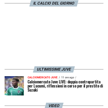
vantaggio. La Juve allo Stadium può avere
IL CALCIO DEL GIORNO
un favore, però non può fare il gioco
congeniale alla Juve, aspettando l’Inter e
facendola giocare. La Juve deve provare a
vincere, ma se gioca una partita aperta alla
pari perde qualcosa della sua solidità»
.
LA PLAYLIST DELLE NOSTRE TOP NEWS
ULTIMISSIME JUVE
CALCIOMERCATO JUVE
11 ore ago
Calciomercato Juve LIVE: doppia contropartita
per Lucumì, riflessioni in corso per il prestito di
Suzuki
VIDEO