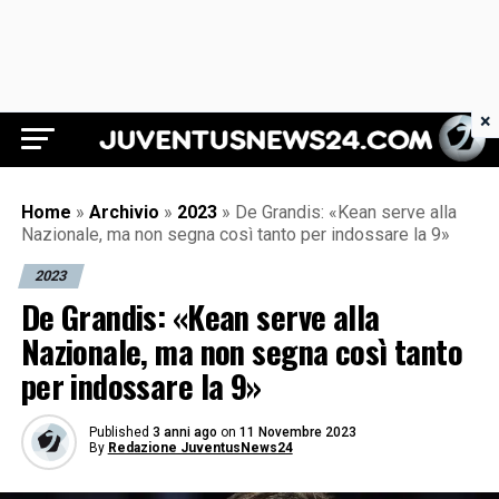
×
Juventus News 24
Home
»
Archivio
»
2023
»
De Grandis: «Kean serve alla
Nazionale, ma non segna così tanto per indossare la 9»
2023
De Grandis: «Kean serve alla
Nazionale, ma non segna così tanto
per indossare la 9»
Published
3 anni ago
on
11 Novembre 2023
By
Redazione JuventusNews24