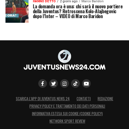
HANNO DETTO
2 giorni ago
Marco Baridon
La domanda ora è una: chi sarà il nuovo portiere
della Juventus? Retroscena Kolo-Alajbegovic
dopo l’Inter – VIDEO di Marco Baridon
SCARICA L’APP DI JUVENTUS NEWS 24
CONTATTI
REDAZIONE
PRIVACY POLICY E TRATTAMENTO DEI DATI PERSONALI
INFORMATIVA ESTESA SUI COOKIE (COOKIE POLICY)
NETWORK SPORT REVIEW