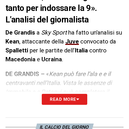
tanto per indossare la 9».
L’analisi del giornalista
De Grandis
a
Sky Sport
ha fatto un’analisi su
Kean
, attaccante della
Juve
convocato da
Spalletti
per le partite dell’
Italia
contro
Macedonia
e
Ucraina
.
DE GRANDIS –
«
Kean può fare l’ala e e il
centravanti nell’Italia. Vista le assenze di
Immobile e e Retegui può completare il
READ MORE
reparto. Lui serve alla Nazionale in questo
momento. Sta facendo bene, ma gli manca
continuità sottoporta. Segna ma non così
tanto per indossare la 9 della Nazionale,
IL CALCIO DEL GIORNO