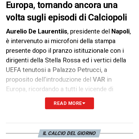
Europa, tornando ancora una
volta sugli episodi di Calciopoli
Aurelio De Laurentiis
, presidente del
Napoli
,
è intervenuto ai microfoni della stampa
presente dopo il pranzo istituzionale con i
dirigenti della Stella Rossa ed i vertici della
UEFA tenutosi a Palazzo Petrucci, a
proposito dell’introduzione del
VAR
in
Europa, ricordando a tutti le vicende di
Calciopoli
successe in Italia.
READ MORE
VAR PER LA DIGNITÁ
– In Italia veniamo da
un grande handicap psicologico come
Calciopoli, che ci ha tarato e non poco. Non
IL CALCIO DEL GIORNO