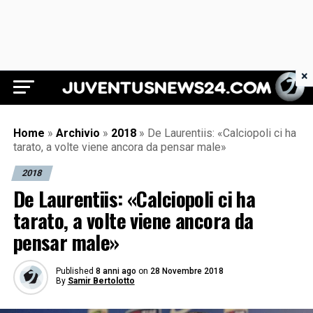
×
Juventus News 24
Home
»
Archivio
»
2018
»
De Laurentiis: «Calciopoli ci ha
tarato, a volte viene ancora da pensar male»
2018
De Laurentiis: «Calciopoli ci ha
tarato, a volte viene ancora da
pensar male»
Published
8 anni ago
on
28 Novembre 2018
By
Samir Bertolotto