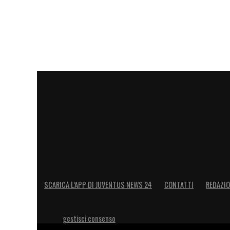
SCARICA L’APP DI JUVENTUS NEWS 24
CONTATTI
REDAZI
gestisci consenso