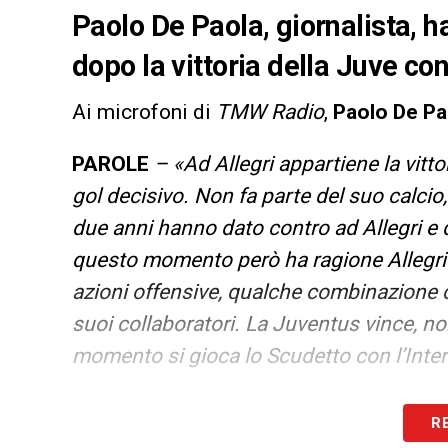
Paolo De Paola, giornalista, h
dopo la vittoria della Juve con
Ai microfoni di
TMW Radio
,
Paolo De Pa
PAROLE
– «Ad Allegri appartiene la vitto
gol decisivo. Non fa parte del suo calcio,
due anni hanno dato contro ad Allegri e 
questo momento però ha ragione Allegri 
azioni offensive, qualche combinazione 
suoi collaboratori. La Juventus vince, no
momento si gioca lo Scudetto con l’Inter
LA PLAYLIST DELLE NOSTRE TOP NEW
R