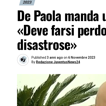
2023
De Paola manda u
«Deve farsi perd
disastrose»
Published
3 anni ago
on
6 Novembre 2023
By
Redazione JuventusNews24