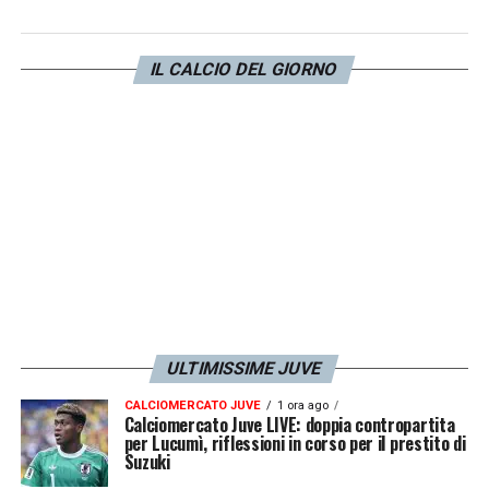
l’impronta di Tudor ed è un segnale positivo.
Servirà poi confrontarsi con i fatti, se la Juve
non dovesse andare in Champions sarebbe
IL CALCIO DEL GIORNO
un fallimento e lo sarebbe anche per Tudor.
La Juventus deve essere la squadra ad
andare in Champions, per quanto successo
negli ultimi anni sarebbe
inaccettabile».
LA PLAYLIST DELLE NOSTRE TOP NEWS
ULTIMISSIME JUVE
CALCIOMERCATO JUVE
1 ora ago
Calciomercato Juve LIVE: doppia contropartita
per Lucumì, riflessioni in corso per il prestito di
Suzuki