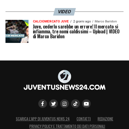
VIDEO
CALCIOMERCATO JUVE
2 giorni ago
Marco Baridon
Juve, cederlo sarebbe un errore! Il mercato si
infiamma, tre nomi caldissimi – Upload | VIDEO
di Marco Baridon
SCARICA L’APP DI JUVENTUS NEWS 24
CONTATTI
REDAZIONE
PRIVACY POLICY E TRATTAMENTO DEI DATI PERSONALI