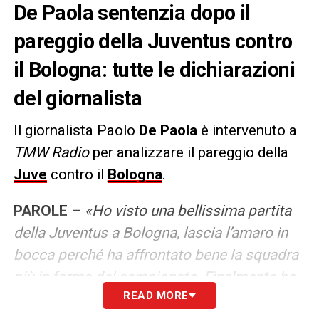
De Paola sentenzia dopo il
pareggio della Juventus contro
il Bologna: tutte le dichiarazioni
del giornalista
Il giornalista Paolo
De Paola
è intervenuto a
TMW Radio
per analizzare il pareggio della
Juve
contro il
Bologna
.
PAROLE –
«Ho visto una bellissima partita
della Juventus a Bologna, lascia l’amaro in
bocca perché ha affrontato bene la squadra
più in forma del campionato. Finalmente ho
READ MORE
visto una Juve attiva e mai passiva, questa è