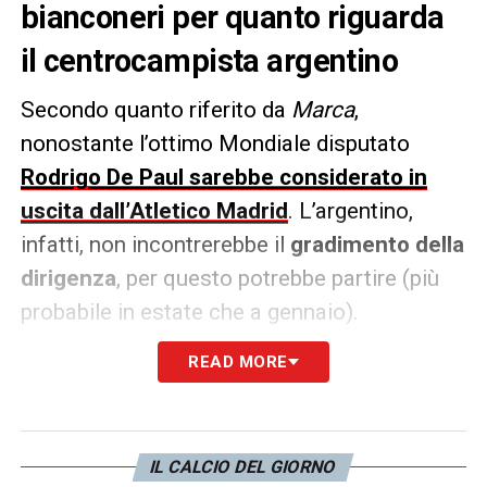
bianconeri per quanto riguarda
il centrocampista argentino
Secondo quanto riferito da
Marca
,
nonostante l’ottimo Mondiale disputato
Rodrigo De Paul sarebbe considerato in
uscita dall’Atletico Madrid
. L’argentino,
infatti, non incontrerebbe il
gradimento della
dirigenza
, per questo potrebbe partire (più
probabile in estate che a gennaio).
READ MORE
La
Juve
è sulle sue tracce, così come il
Milan
: per mettere le mani sul giocatore,
però, servono
36 milioni di euro.
IL CALCIO DEL GIORNO