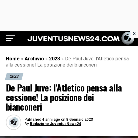
×
Juventus News 24
Home
»
Archivio
»
2023
»
De Paul Juve: l’Atletico pensa
alla cessione! La posizione dei bianconeri
2023
De Paul Juve: l’Atletico pensa alla
cessione! La posizione dei
bianconeri
Published
4 anni ago
on
8 Gennaio 2023
By
Redazione JuventusNews24