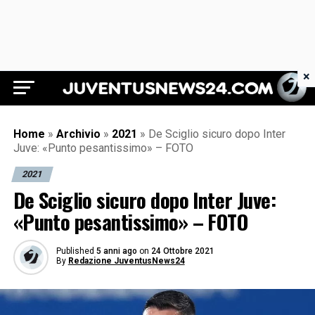
×
Juventus News 24
Home
»
Archivio
»
2021
»
De Sciglio sicuro dopo Inter
Juve: «Punto pesantissimo» – FOTO
2021
De Sciglio sicuro dopo Inter Juve:
«Punto pesantissimo» – FOTO
Published
5 anni ago
on
24 Ottobre 2021
By
Redazione JuventusNews24