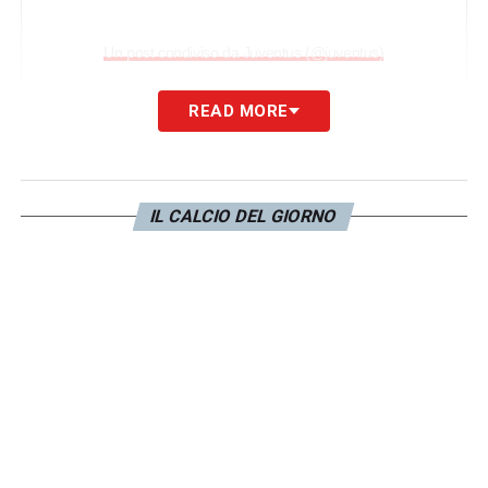
Un post condiviso da Juventus (@juventus)
READ MORE
Il club ha raccontato la giornata di De Sciglio
via
Instagram
con un
video
e con un
gallery
di foto
(clicca
qui
) dedicata a lui.
IL CALCIO DEL GIORNO
LA PLAYLIST DELLE NOSTRE TOP NEWS