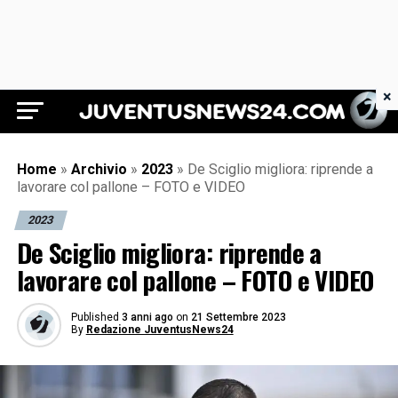
×
Juventus News 24
Home
»
Archivio
»
2023
»
De Sciglio migliora: riprende a
lavorare col pallone – FOTO e VIDEO
2023
De Sciglio migliora: riprende a
lavorare col pallone – FOTO e VIDEO
Published
3 anni ago
on
21 Settembre 2023
By
Redazione JuventusNews24