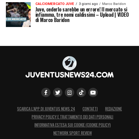
CALCIOMERCATO JUVE
3 giorni ago
Marco Baridon
Juve, cederlo sarebbe un errore! Il mercato si
infiamma, tre nomi caldissimi – Upload | VIDEO
di Marco Baridon
SCARICA L’APP DI JUVENTUS NEWS 24
CONTATTI
REDAZIONE
PRIVACY POLICY E TRATTAMENTO DEI DATI PERSONALI
INFORMATIVA ESTESA SUI COOKIE (COOKIE POLICY)
NETWORK SPORT REVIEW