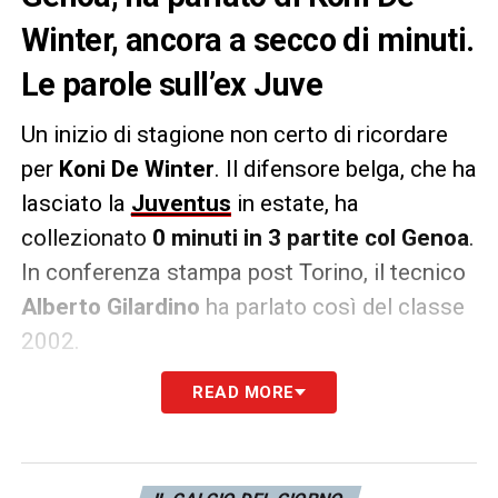
Winter, ancora a secco di minuti.
Le parole sull’ex Juve
Un inizio di stagione non certo di ricordare
per
Koni De Winter
. Il difensore belga, che ha
lasciato la
Juventus
in estate, ha
collezionato
0 minuti in 3 partite col Genoa
.
In conferenza stampa post Torino, il tecnico
Alberto Gilardino
ha parlato così del classe
2002.
READ MORE
DE WINTER
–
«È arrivato da qualche
settimana, ha qualità e porta gioventù. In
questo momento la difesa sta facendo bene,