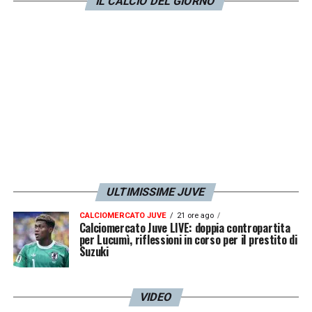
ha lavorato bene tra Roma e oggi e lì è
IL CALCIO DEL GIORNO
giusto trovare il corretto equilibrio. Chi sta
dietro deve lottare per il posto, lo stanno
facendo tutti i difensori».
LA PLAYLIST DELLE NOSTRE TOP NEWS
ULTIMISSIME JUVE
CALCIOMERCATO JUVE
21 ore ago
Calciomercato Juve LIVE: doppia contropartita
per Lucumì, riflessioni in corso per il prestito di
Suzuki
VIDEO