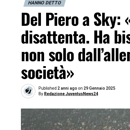
HANNO DETTO
Del Piero a Sky: 
disattenta. Ha bi
non solo dall’all
società»
Published
2 anni ago
on
29 Gennaio 2025
By
Redazione JuventusNews24