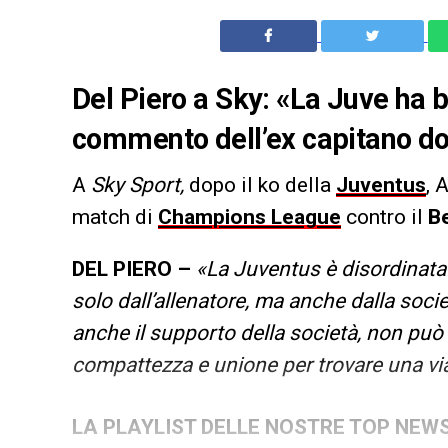
Del Piero a Sky: «La Juve ha b
commento dell’ex capitano dop
A
Sky Sport,
dopo il ko della
Juventus
, 
match di
Champions League
contro il
B
DEL PIERO –
«La Juventus è disordinata 
solo dall’allenatore, ma anche dalla so
anche il supporto della società, non può 
compattezza e unione per trovare una via
LA PLAYLIST DELLE NOSTRE TOP NEW