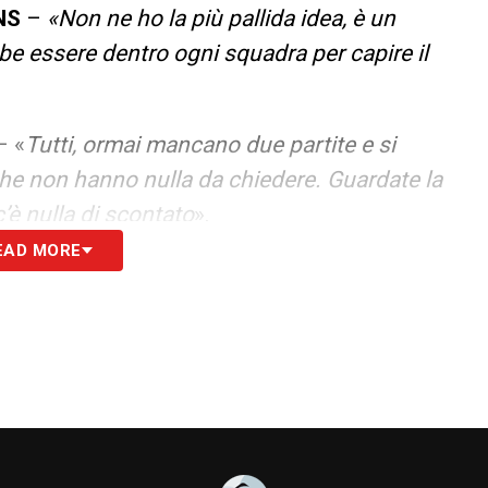
NS
–
«Non ne ho la più pallida idea, è un
e essere dentro ogni squadra per capire il
– «
Tutti, ormai mancano due partite e si
he non hanno nulla da chiedere. Guardate la
’è nulla di scontato
».
EAD MORE
obbiamo fotografare il momento, sì, Juve e
 avversarie che hanno rallentato. Questo ha
rende tutto più eccitante
».
fantasia non è morta, è sempre presente anche
io. La si riscoprirà anche sui nostri campi,
io giovanile ha bisogno di altre priorità, perché