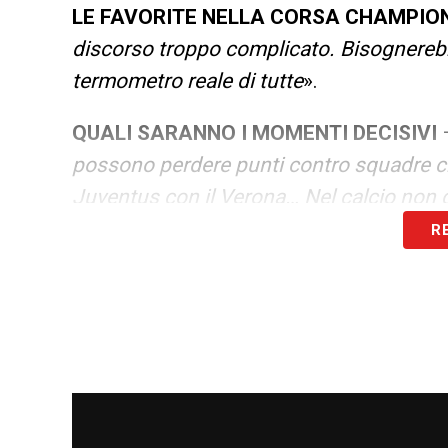
LE FAVORITE NELLA CORSA CHAMPIO
discorso troppo complicato. Bisognerebb
termometro reale di tutte
».
QUALI SARANNO I MOMENTI DECISIVI
possono perdere punti contro squadre c
Juventus con il Verona… Nel calcio non c
R
JUVE E ROMA SONO IN FORMA
– «
Se d
Roma arrivano con più brio rispetto alle
creato un intasamento in classifica che 
I 10 IN ITALIA NON CI SONO PIU’ –
«
La 
qui, magari in altri sport più che nel calc
lavorando nel modo più opportuno. Il calc