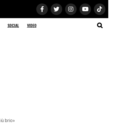
SOCIAL
VIDEO
iù brio»