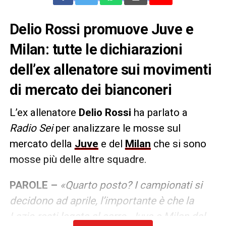
Delio Rossi promuove Juve e
Milan: tutte le dichiarazioni
dell’ex allenatore sui movimenti
di mercato dei bianconeri
L’ex allenatore
Delio Rossi
ha parlato a
Radio Sei
per analizzare le mosse sul
mercato della
Juve
e del
Milan
che si sono
mosse più delle altre squadre.
PAROLE –
«Quarto posto? I campionati si
decidono ad aprile, l’importante è che la
Lazio resti legata al carro. Juve e Milan dal