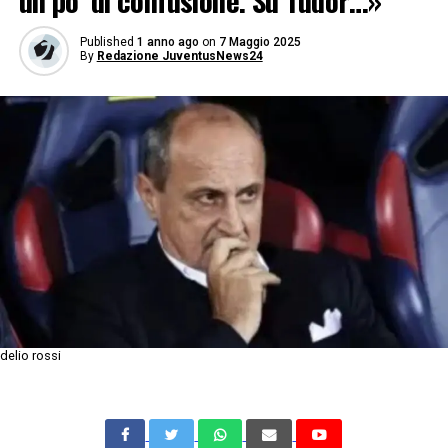
un po’ di confusione. Su Tudor…»
Published
1 anno ago
on
7 Maggio 2025
By
Redazione JuventusNews24
delio rossi