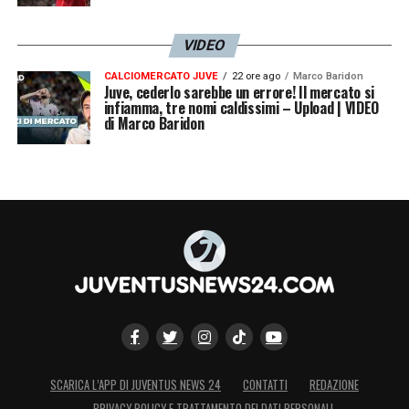
VIDEO
CALCIOMERCATO JUVE
22 ore ago
Marco Baridon
Juve, cederlo sarebbe un errore! Il mercato si
infiamma, tre nomi caldissimi – Upload | VIDEO
di Marco Baridon
SCARICA L’APP DI JUVENTUS NEWS 24
CONTATTI
REDAZIONE
PRIVACY POLICY E TRATTAMENTO DEI DATI PERSONALI