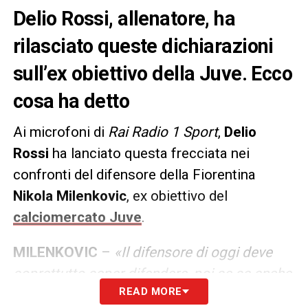
Delio Rossi, allenatore, ha
rilasciato queste dichiarazioni
sull’ex obiettivo della Juve. Ecco
cosa ha detto
Ai microfoni di
Rai Radio 1 Sport
,
Delio
Rossi
ha lanciato questa frecciata nei
confronti del difensore della Fiorentina
Nikola Milenkovic
, ex obiettivo del
calciomercato Juve
.
MILENKOVIC
–
«Il difensore di oggi deve
soprattutto saper difendere, poi se sa anche
READ MORE
impostare bene da dietro meglio. Ma la