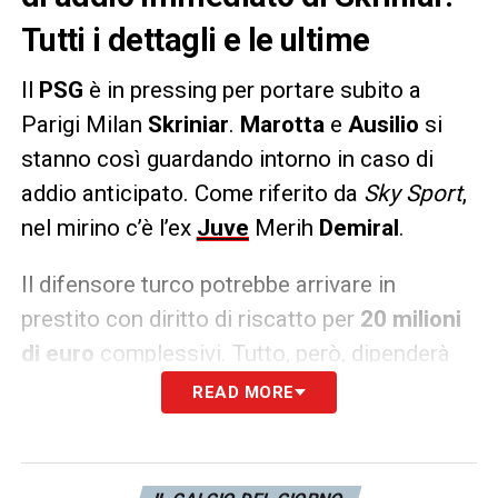
Tutti i dettagli e le ultime
Il
PSG
è in pressing per portare subito a
Parigi Milan
Skriniar
.
Marotta
e
Ausilio
si
stanno così guardando intorno in caso di
addio anticipato. Come riferito da
Sky Sport
,
nel mirino c’è l’ex
Juve
Merih
Demiral
.
Il difensore turco potrebbe arrivare in
prestito con diritto di riscatto per
20 milioni
di euro
complessivi. Tutto, però, dipenderà
dall’uscita immediata di Skriniar.
READ MORE
LA PLAYLIST DELLE NOSTRE TOP NEWS