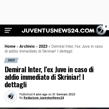
×
Juventus News 24
Home
»
Archivio
»
2023
»
Demiral Inter, l’ex Juve in caso
di addio immediato di Skriniar! I dettagli
2023
Demiral Inter, l’ex Juve in caso di
addio immediato di Skriniar! I
dettagli
Published
4 anni ago
on
31 Gennaio 2023
By
Redazione JuventusNews24