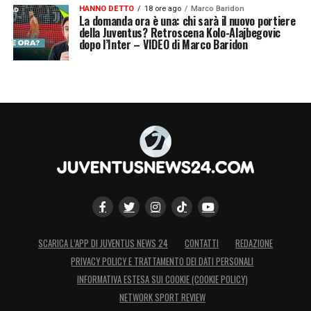
HANNO DETTO
18 ore ago
Marco Baridon
La domanda ora è una: chi sarà il nuovo portiere
della Juventus? Retroscena Kolo-Alajbegovic
dopo l’Inter – VIDEO di Marco Baridon
SCARICA L’APP DI JUVENTUS NEWS 24
CONTATTI
REDAZIONE
PRIVACY POLICY E TRATTAMENTO DEI DATI PERSONALI
INFORMATIVA ESTESA SUI COOKIE (COOKIE POLICY)
NETWORK SPORT REVIEW