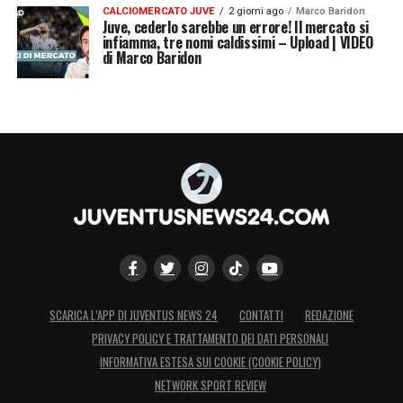
CALCIOMERCATO JUVE
2 giorni ago
Marco Baridon
Juve, cederlo sarebbe un errore! Il mercato si
infiamma, tre nomi caldissimi – Upload | VIDEO
di Marco Baridon
SCARICA L’APP DI JUVENTUS NEWS 24
CONTATTI
REDAZIONE
PRIVACY POLICY E TRATTAMENTO DEI DATI PERSONALI
INFORMATIVA ESTESA SUI COOKIE (COOKIE POLICY)
NETWORK SPORT REVIEW