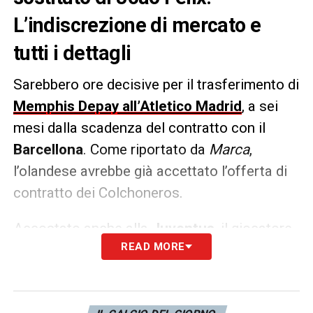
L’indiscrezione di mercato e
tutti i dettagli
Sarebbero ore decisive per il trasferimento di
Memphis Depay all’Atletico Madrid
, a sei
mesi dalla scadenza del contratto con il
Barcellona
. Come riportato da
Marca
,
l’olandese avrebbe già accettato l’offerta di
contratto dei Colchoneros.
Accostato anche alla
Juventus
, il giocatore
READ MORE
sarebbe pronto a prendere il posto di
Joao
Felix
.