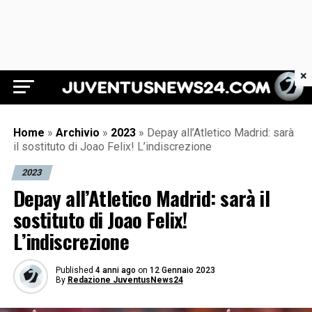
×
Juventus News 24
Home
»
Archivio
»
2023
»
Depay all’Atletico Madrid: sarà
il sostituto di Joao Felix! L’indiscrezione
2023
Depay all’Atletico Madrid: sarà il
sostituto di Joao Felix!
L’indiscrezione
Published
4 anni ago
on
12 Gennaio 2023
By
Redazione JuventusNews24