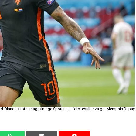
d-Olanda / foto Imago/Image Sport nella foto: esultanza gol Memphis Depay