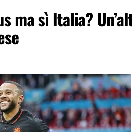
s ma sì Italia? Un’al
dese