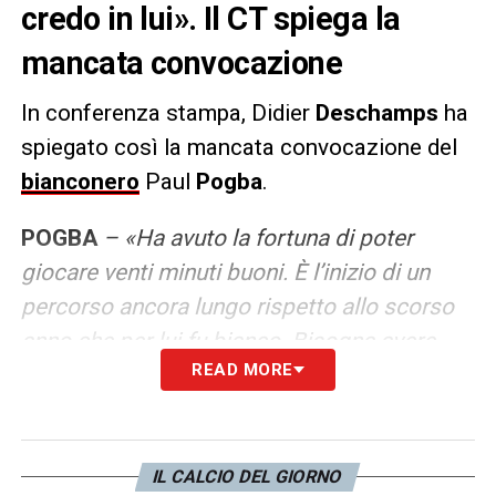
credo in lui». Il CT spiega la
mancata convocazione
In conferenza stampa, Didier
Deschamps
ha
spiegato così la mancata convocazione del
bianconero
Paul
Pogba
.
POGBA
– «Ha avuto la fortuna di poter
giocare venti minuti buoni. È l’inizio di un
percorso ancora lungo rispetto allo scorso
anno che per lui fu bianco. Bisogna avere
READ MORE
pazienza ma io credo in lui e nella sua
capacità di trovare il miglior livello. Ha la
mente e l’esperienza ma non sarà fatto
schioccando le dita. Se avrà trovato la
IL CALCIO DEL GIORNO