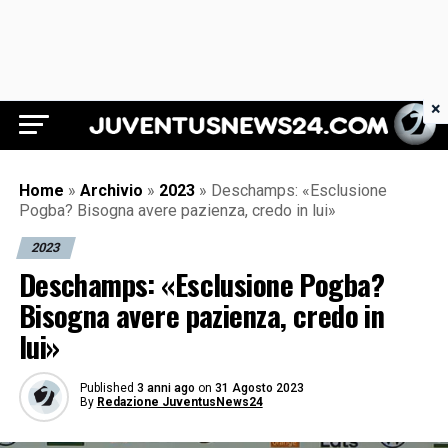
×
Juventus News 24
Home
»
Archivio
»
2023
»
Deschamps: «Esclusione
Pogba? Bisogna avere pazienza, credo in lui»
2023
Deschamps: «Esclusione Pogba?
Bisogna avere pazienza, credo in
lui»
Published
3 anni ago
on
31 Agosto 2023
By
Redazione JuventusNews24