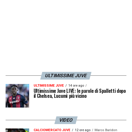
migliore condizione, sarà ancora una volta
un candidato importante nella Nazionale
francese
».
LA PLAYLIST DELLE NOSTRE TOP NEWS
ULTIMISSIME JUVE
ULTIMISSIME JUVE
14 ore ago
Ultimissime Juve LIVE: le parole di Spalletti dopo
il Chelsea, Lucumì più vicino
VIDEO
CALCIOMERCATO JUVE
12 ore ago
Marco Baridon