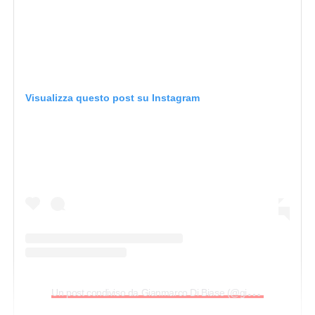
Visualizza questo post su Instagram
U
n post condiviso da Gianmarco Di Biase (@gianmarco.dibiase)