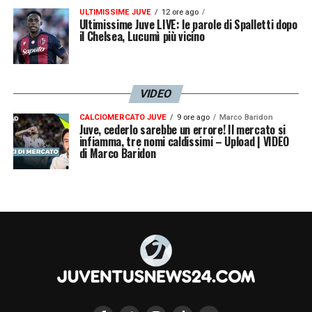
ULTIMISSIME JUVE
12 ore ago
quale voglio dedicare tutto me stesso.
Ultimissime Juve LIVE: le parole di Spalletti dopo
il Chelsea, Lucumì più vicino
Un grazie alla mia famiglia, alla società ed a
tutti coloro che mi hanno sostenuto fin dal
primo momento, quando questo obiettivo
VIDEO
era ancora un sogno
».
CALCIOMERCATO JUVE
9 ore ago
Marco Baridon
Juve, cederlo sarebbe un errore! Il mercato si
infiamma, tre nomi caldissimi – Upload | VIDEO
LA PLAYLIST DELLE NOSTRE TOP NEWS
di Marco Baridon