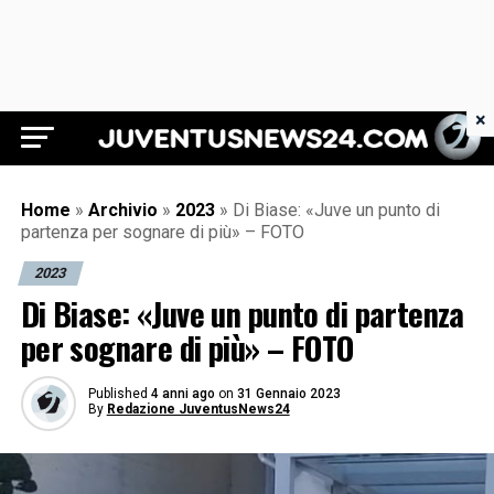
×
Juventus News 24
Home
»
Archivio
»
2023
»
Di Biase: «Juve un punto di
partenza per sognare di più» – FOTO
2023
Di Biase: «Juve un punto di partenza
per sognare di più» – FOTO
Published
4 anni ago
on
31 Gennaio 2023
By
Redazione JuventusNews24