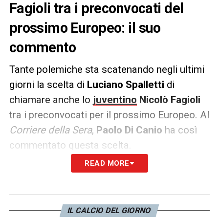
Fagioli tra i preconvocati del
prossimo Europeo: il suo
commento
Tante polemiche sta scatenando negli ultimi
giorni la scelta di
Luciano Spalletti
di
chiamare anche lo
juventino
Nicolò Fagioli
tra i preconvocati per il prossimo Europeo. Al
Corriere della Sera
,
Paolo Di Canio
ha così
commentato questa scelta.
READ MORE
CONVOCAZIONE FAGIOLI –
«Ne faccio una
questione tecnica: è rimasto fuori 8 mesi e
non è che la Nazionale debba essere un
IL CALCIO DEL GIORNO
centro di recupero. Mi pare difficile che