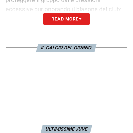
eccessive pur onorando il blasone del club:
READ MORE
«
Ha detto una cosa interessante prima
della partita Spalletti, al di là del discorso
di non dare troppa pressione, perché qui si
IL CALCIO DEL GIORNO
vince una partita e dobbiamo vincere per
forza lo scudetto, ma anche in prospettiva
futura, non diamo troppa pressione,
abbiamo la maglia bianconera. È stato
molto delicato per dire ragazzi siamo
blasonati, ma per costruire per vincere lo
scudetto ci vuole tempo. Perciò ha firmato,
lo seguono, è la squadra più fresca, quella
più seria per arrivare, anche se mancano
ULTIMISSIME JUVE