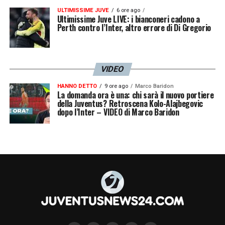
poche partite, seconda in classifica
».
ULTIMISSIME JUVE
6 ore ago
Ultimissime Juve LIVE: i bianconeri cadono a
Perth contro l’Inter, altro errore di Di Gregorio
In chiusura, l’opinionista ha ribadito l’impatto
straordinario dell’allenatore toscano
sull’intero universo bianconero, definendolo il
VIDEO
miglior innesto dell’ultimo lustro:
HANNO DETTO
9 ore ago
Marco Baridon
La domanda ora è una: chi sarà il nuovo portiere
«
Spalletti è l’avvento migliore degli ultimi
della Juventus? Retroscena Kolo-Alajbegovic
dopo l’Inter – VIDEO di Marco Baridon
cinque anni, perché come è stato detto, lo
riconosciamo tutti, dà veramente
un’impronta importante anche a livello di
mentalità, oltre che di sistema di gioco, di
espressione tecnico-tattica. E in questo fa
la differenza, da adesso in poi, l’aver
firmato, anche precedentemente, la