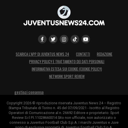
castiga.
TUTTOSPORT, 3 –
Fedele a una logica
dall’inquietante ricorrenza: gol incassato al
primo tiro. E, anche stavolta, ci ha messo
molto del suo. Sembra quasi che abbia paura
SCARICA L’APP DI JUVENTUS NEWS 24
CONTATTI
REDAZIONE
di giocare davanti ai propri tifosi.
PRIVACY POLICY E TRATTAMENTO DEI DATI PERSONALI
INFORMATIVA ESTESA SUI COOKIE (COOKIE POLICY)
LA PLAYLIST DELLE NOSTRE TOP NEWS
NETWORK SPORT REVIEW
gestisci consenso
Copyright 2026 © riproduzione riservata Juventus News 24 – Registro
Stampa Tribunale di Torino n. 45 del 07/09/2021 - Iscritto al Registro
Operatori di Comunicazione al n. 26692 Editore e proprietario: Sport
Review S.r.l P.I.11028660014 Sito non ufficiale, non autorizzato o
connesso a Juventus Football Club S.p.A. I marchi Juventus e Juve
sono di esclusiva proprietà di Juventus Football Club S.p.A.