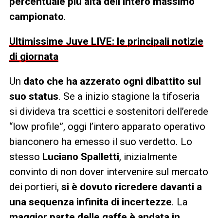
percentuale più alta dell’intero massimo
campionato
.
Ultimissime Juve LIVE: le principali notizie
di giornata
Un
dato che ha azzerato ogni dibattito sul
suo status
. Se a inizio stagione la tifoseria
si divideva tra scettici e sostenitori dell’erede
“low profile”, oggi l’intero apparato operativo
bianconero ha emesso il suo verdetto. Lo
stesso
Luciano Spalletti
, inizialmente
convinto di non dover intervenire sul mercato
dei portieri,
si è dovuto ricredere davanti a
una sequenza infinita di incertezze
. La
maggior parte delle gaffe è andata in