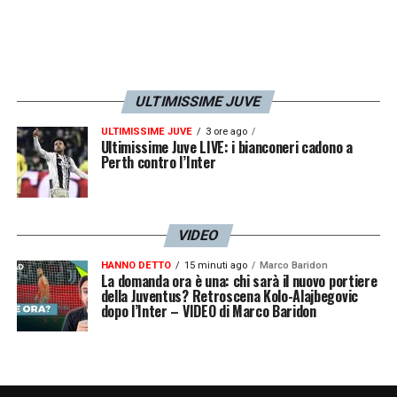
internazionale come
Alisson
, anche qualora
dovesse sfumare l’Europa che conta. Per Di
Gregorio restano solo gli ultimi novanta
minuti e la certezza di un imminente
ULTIMISSIME JUVE
ridimensionamento.
ULTIMISSIME JUVE
3 ore ago
Ultimissime Juve LIVE: i bianconeri cadono a
Perth contro l’Inter
Le pagelle di Di Gregorio con la
Fiorentina
GAZZETTA DELLO SPORT, 4 –
Rivisto da
VIDEO
dietro, il tiro di Ndour era di quelli da non far
HANNO DETTO
15 minuti ago
Marco Baridon
La domanda ora è una: chi sarà il nuovo portiere
paura: Digre non oppone resistenza.
della Juventus? Retroscena Kolo-Alajbegovic
dopo l’Inter – VIDEO di Marco Baridon
CORRIERE DELLO SPORT, 5 –
Si fa
sorprendere da Ndour sul suo palo, un altro
gol balordo e decisivo. Mandragora lo