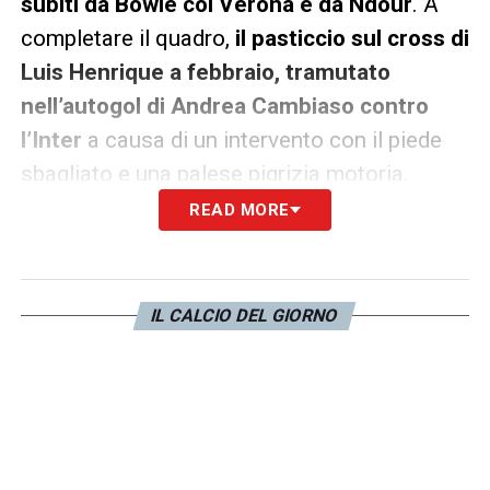
subiti da Bowie col Verona e da Ndour
. A
completare il quadro,
il pasticcio sul cross di
Luis Henrique a febbraio, tramutato
nell’autogol di Andrea Cambiaso contro
l’Inter
a causa di un intervento con il piede
sbagliato e una palese pigrizia motoria.
READ MORE
Il peso delle sue incertezze è quantificabile:
considerando soltanto i match persi o
pareggiati a causa di suoi evidenti svarioni (i
IL CALCIO DEL GIORNO
ko con Fiorentina e Como, i pareggi con
Lazio e Verona), sono ben
10 i punti
dilapidati
in campionato. Per questo la
Juventus guarda già oltre, valutando la
fattibilità di un innesto di spessore