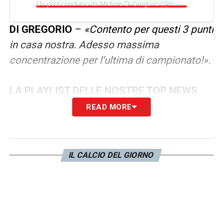
U
n post condiviso da Michele Di Gregorio (@micheledigregorio22)
DI GREGORIO
–
«Contento per questi 3 punti
in casa nostra. Adesso massima
concentrazione per l’ultima di campionato!».
LA PLAYLIST DELLE NOSTRE TOP NEWS
READ MORE
IL CALCIO DEL GIORNO