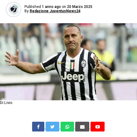
Published
1 anno ago
on
20 Marzo 2025
By
Redazione JuventusNews24
Di Livio