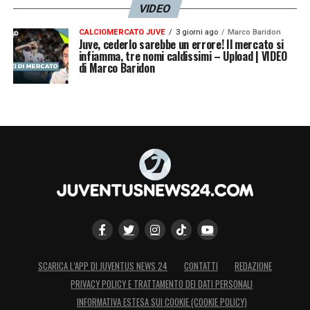
VIDEO
CALCIOMERCATO JUVE
3 giorni ago
Marco Baridon
Juve, cederlo sarebbe un errore! Il mercato si
infiamma, tre nomi caldissimi – Upload | VIDEO
di Marco Baridon
SCARICA L’APP DI JUVENTUS NEWS 24
CONTATTI
REDAZIONE
PRIVACY POLICY E TRATTAMENTO DEI DATI PERSONALI
INFORMATIVA ESTESA SUI COOKIE (COOKIE POLICY)