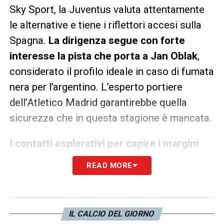
Sky Sport, la Juventus valuta attentamente
le alternative e tiene i riflettori accesi sulla
Spagna.
La dirigenza segue con forte
interesse la pista che porta a Jan Oblak
,
considerato il profilo ideale in caso di fumata
nera per l’argentino. L’esperto portiere
dell’Atletico Madrid garantirebbe quella
sicurezza che in questa stagione è mancata.
I contatti esplorativi per capire i margini
d’azione su Oblak sono già avviat
i. Il club
READ MORE
torinese vuole farsi trovare pronto nel caso
in cui la pista Martinez dovesse
definitivamente sfumare.
IL CALCIO DEL GIORNO