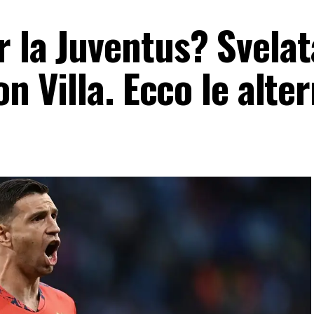
 la Juventus? Svelat
on Villa. Ecco le alte