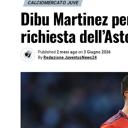
CALCIOMERCATO JUVE
Dibu Martinez per
richiesta dell’Ast
Published
2 mesi ago
on
3 Giugno 2026
By
Redazione JuventusNews24