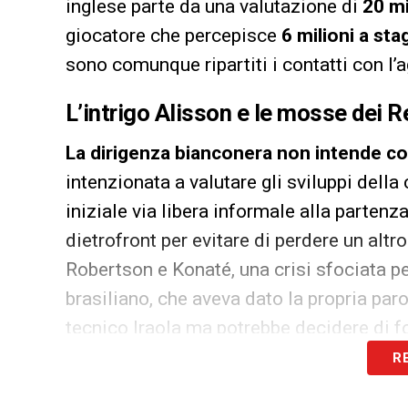
inglese parte da una valutazione di
20 mi
giocatore che percepisce
6 milioni a sta
sono comunque ripartiti i contatti con l’
L’intrigo Alisson e le mosse dei 
La dirigenza bianconera non intende co
intenzionata a valutare gli sviluppi dell
iniziale via libera informale alla partenza
dietrofront per evitare di perdere un altr
Robertson e Konaté, una crisi sfociata per
brasiliano, che aveva dato la propria paro
tecnico Iraola ma potrebbe decidere di 
R
De Gea, Nübel e i nodi in uscita