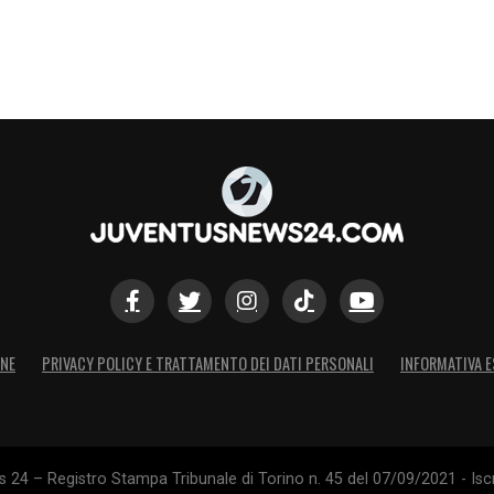
native:
David de Gea
, pista sostenibile cedibile
e
Alexander Nübel
, di rientro al Bayern Monaco
acquistare, però, la Juventus dovrà risolvere le
io
e
Mattia Perin
farà le valigie. Spalletti non ha
molto mercato in
Premier League
e garantisce
S
ONE
PRIVACY POLICY E TRATTAMENTO DEI DATI PERSONALI
INFORMATIVA E
24 – Registro Stampa Tribunale di Torino n. 45 del 07/09/2021 - Iscr