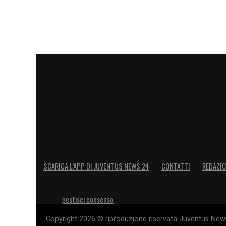
Sullo sfondo restano vive altre due alter
dalla Fiorentina per meno di
10 milioni
, 
ma chiuso dal rinnovo di Neuer. Prima di 
grane interne: uno tra
Michele Di Gregor
espresso preferenze, ma l’ex Monza ha 
una maggiore liquidità.
LA PLAYLIST DELLE NOSTRE TOP NEW
SCARICA L’APP DI JUVENTUS NEWS 24
CONTATTI
REDAZI
gestisci consenso
Copyright 2026 © riproduzione riservata Juventus News 