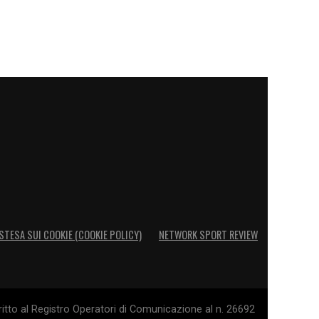
STESA SUI COOKIE (COOKIE POLICY)
NETWORK SPORT REVIEW
itto al Registro Operatori di Comunicazione al n. 26692