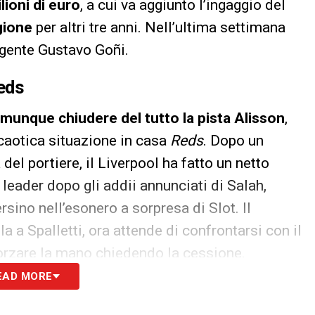
lioni di euro
, a cui va aggiunto l’ingaggio del
gione
per altri tre anni. Nell’ultima settimana
agente Gustavo Goñi.
Reds
munque chiudere del tutto la pista Alisson
,
a caotica situazione in casa
Reds
. Dopo un
 del portiere, il Liverpool ha fatto un netto
o leader dopo gli addii annunciati di Salah,
sino nell’esonero a sorpresa di Slot. Il
la a Spalletti, ora attende di confrontarsi con il
forzare la mano chiedendo la cessione.
EAD MORE