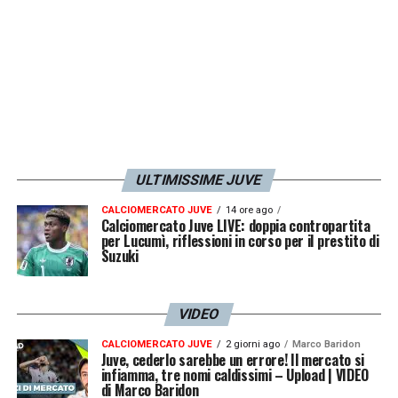
diventando un eroe nazionale.
Quarti di Finale Mondiali 2022:
Contro i Paesi
Bassi, ipnotizzando gli avversari con 2 rigori parati.
Finale Mondiali 2022:
Il trionfo assoluto contro la
Francia, parando il tiro di Kingsley Coman e
regalando la Coppa del Mondo all’Argentina.
Quarti di Finale Conference League 2024:
ULTIMISSIME JUVE
L’ennesimo capolavoro, questa volta con l’Aston
Villa contro il Lille, neutralizzando 2 rigori e
CALCIOMERCATO JUVE
14 ore ago
Calciomercato Juve LIVE: doppia contropartita
blindando la qualificazione.
per Lucumì, riflessioni in corso per il prestito di
Suzuki
LA PLAYLIST DELLE NOSTRE TOP NEWS
VIDEO
CALCIOMERCATO JUVE
2 giorni ago
Marco Baridon
Juve, cederlo sarebbe un errore! Il mercato si
infiamma, tre nomi caldissimi – Upload | VIDEO
di Marco Baridon