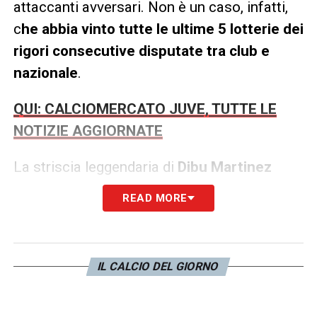
attaccanti avversari. Non è un caso, infatti,
c
he abbia vinto tutte le ultime 5 lotterie dei
rigori consecutive disputate tra club e
nazionale
.
QUI: CALCIOMERCATO JUVE, TUTTE LE
NOTIZIE AGGIORNATE
La striscia leggendaria di
Dibu Martinez
include appuntamenti cruciali nella storia del
READ MORE
calcio recente:
Community Shield 2020:
Vittoria decisiva con la
maglia dell’Arsenal contro il Liverpool.
IL CALCIO DEL GIORNO
Semifinale Copa América 2021:
Match iconico
contro la Colombia, dove ha parato ben 3 rigori