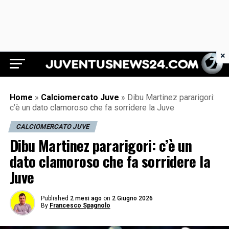
×
Juventus News 24
Home
»
Calciomercato Juve
»
Dibu Martinez pararigori:
c’è un dato clamoroso che fa sorridere la Juve
CALCIOMERCATO JUVE
Dibu Martinez pararigori: c’è un
dato clamoroso che fa sorridere la
Juve
Published
2 mesi ago
on
2 Giugno 2026
By
Francesco Spagnolo