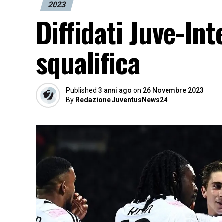
2023
Diffidati Juve-In
squalifica
Published
3 anni ago
on
26 Novembre 2023
By
Redazione JuventusNews24