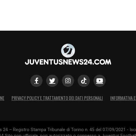
ONE
PRIVACY POLICY E TRATTAMENTO DEI DATI PERSONALI
INFORMATIVA E
24 – Registro Stampa Tribunale di Torino n. 45 del 07/09/2021 - Iscr
014 Sito non ufficiale, non autorizzato o connesso a Juventus Footbal