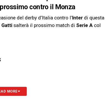
prossimo contro il Monza
asione del derby d’Italia contro l’
Inter
di questa
o
Gatti
salterà il prossimo match di
Serie A
col
S
EAD MORE