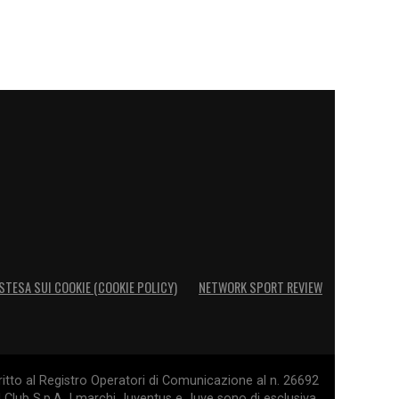
STESA SUI COOKIE (COOKIE POLICY)
NETWORK SPORT REVIEW
itto al Registro Operatori di Comunicazione al n. 26692
l Club S.p.A. I marchi Juventus e Juve sono di esclusiva