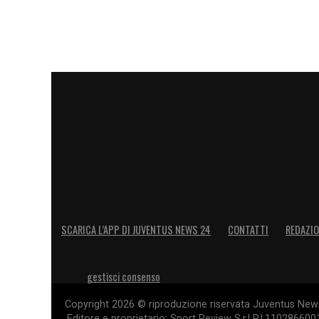
SCARICA L’APP DI JUVENTUS NEWS 24
CONTATTI
REDAZI
gestisci consenso
Copyright 2026 © riproduzione riservata Juventus News 
Editore e proprietario: Sport Review S.r.l P.I.11028660