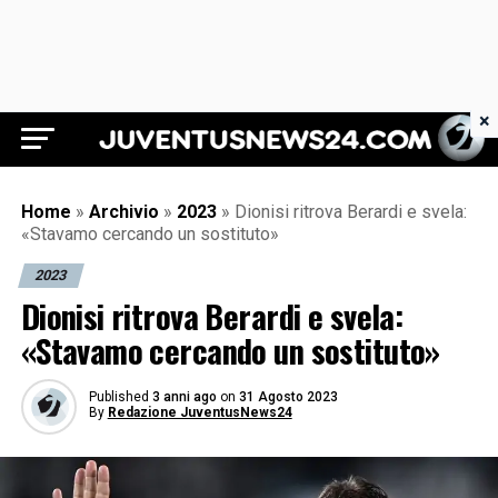
×
Juventus News 24
Home
»
Archivio
»
2023
»
Dionisi ritrova Berardi e svela:
«Stavamo cercando un sostituto»
2023
Dionisi ritrova Berardi e svela:
«Stavamo cercando un sostituto»
Published
3 anni ago
on
31 Agosto 2023
By
Redazione JuventusNews24