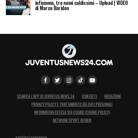
infiamma, tre nomi caldissimi – Upload | VIDEO
andare via. Se non succede ben venga, se
di Marco Baridon
succede un allenatore deve accettare
».
LA PLAYLIST DELLE NOSTRE TOP NEWS
SCARICA L’APP DI JUVENTUS NEWS 24
CONTATTI
REDAZIONE
PRIVACY POLICY E TRATTAMENTO DEI DATI PERSONALI
INFORMATIVA ESTESA SUI COOKIE (COOKIE POLICY)
NETWORK SPORT REVIEW
gestisci consenso