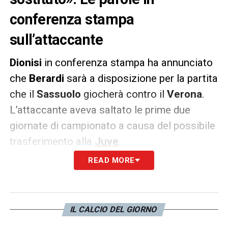
conferenza stampa
sull’attaccante
Dionisi
in conferenza stampa ha annunciato
che
Berardi
sarà a disposizione per la partita
che il
Sassuolo
giocherà contro il
Verona
.
L’attaccante aveva saltato le prime due
giornate di campionato a causa del possibile
trasferimento alla
Juve
.
READ MORE
DIONISI SU BERARDI –
«
La più bella notizia
è che Domenico Berardi domani sarà
disponibile. Potrebbe partire dall’inizio. Con
IL CALCIO DEL GIORNO
Domenico credo che ormai il rapporto sia