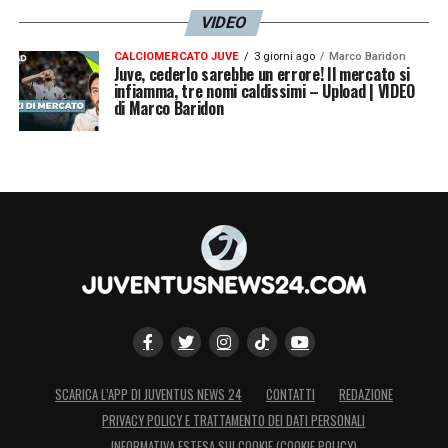
VIDEO
CALCIOMERCATO JUVE
3 giorni ago
Marco Baridon
Juve, cederlo sarebbe un errore! Il mercato si
infiamma, tre nomi caldissimi – Upload | VIDEO
di Marco Baridon
SCARICA L’APP DI JUVENTUS NEWS 24
CONTATTI
REDAZIONE
PRIVACY POLICY E TRATTAMENTO DEI DATI PERSONALI
INFORMATIVA ESTESA SUI COOKIE (COOKIE POLICY)