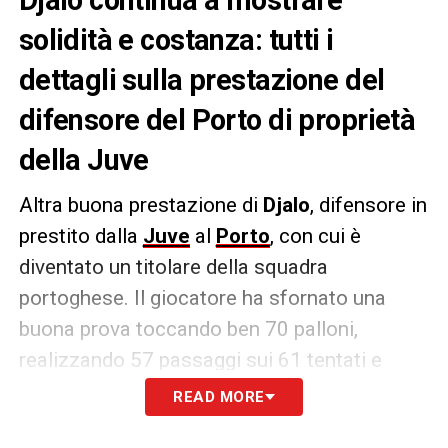
solidità e costanza: tutti i
dettagli sulla prestazione del
difensore del Porto di proprietà
della Juve
Altra buona prestazione di
Djalo
, difensore in
prestito dalla
Juve
al
Porto
, con cui è
diventato un titolare della squadra
portoghese. Il giocatore ha sfornato una
buona prova toccando ben 70 palloni,
realizzando 57 passaggi sui 61 tentati e
vincendo
tre duelli contro la Roma.
READ MORE
Ci sono stati dei fischi
quando il difensore