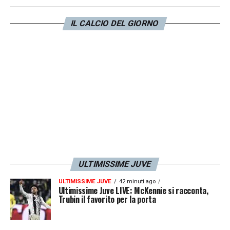
ha giocato il pallone negli ultimi minuti con
IL CALCIO DEL GIORNO
dei passaggi all’indietro senza attaccare per
provare a vincere il match.
LA PLAYLIST DELLE NOSTRE TOP NEWS
ULTIMISSIME JUVE
ULTIMISSIME JUVE
42 minuti ago
Ultimissime Juve LIVE: McKennie si racconta,
Trubin il favorito per la porta