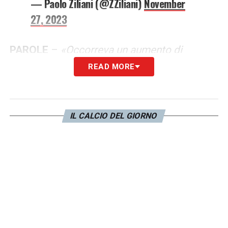
— Paolo Ziliani (@ZZiliani)
November
27, 2023
PAROLE
–
«Occorreva un aumento di
capitale più alto».
READ MORE
LA PLAYLIST DELLE NOSTRE TOP NEWS
IL CALCIO DEL GIORNO