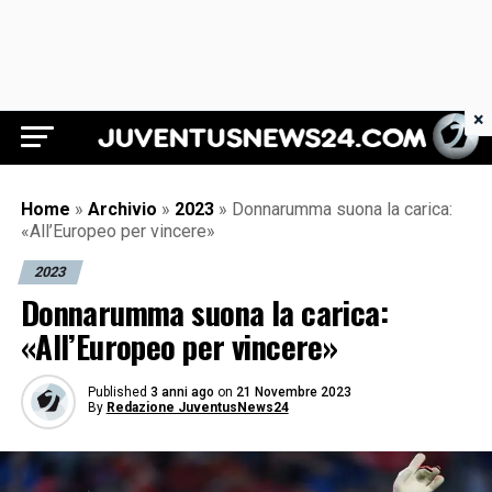
×
Juventus News 24
Home
»
Archivio
»
2023
»
Donnarumma suona la carica:
«All’Europeo per vincere»
2023
Donnarumma suona la carica:
«All’Europeo per vincere»
Published
3 anni ago
on
21 Novembre 2023
By
Redazione JuventusNews24