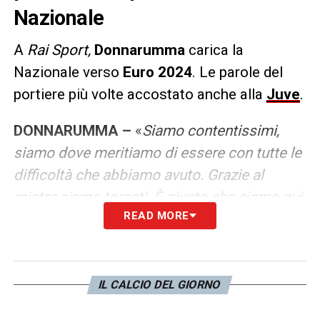
Nazionale
A
Rai Sport,
Donnarumma
carica la
Nazionale verso
Euro 2024
. Le parole del
portiere più volte accostato anche alla
Juve
.
DONNARUMMA –
«
Siamo contentissimi,
siamo dove meritiamo di essere con tutte le
difficoltà che abbiamo avuto. Grazie al
mister siamo tornati. È giusto che siamo qui
READ MORE
e puntiamo anche a vincere. C’è tanto
orgoglio. Ringraziamo i tifosi, ci hanno dato
una mano incredibile, non si può spiegare. Ci
siamo uniti nella sofferenza, si è vista la
IL CALCIO DEL GIORNO
forza del gruppo. Ci siamo anche noi
».