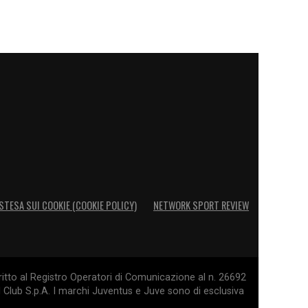
STESA SUI COOKIE (COOKIE POLICY)
NETWORK SPORT REVIEW
itto al Registro Operatori di Comunicazione al n. 26692
l Club S.p.A. I marchi Juventus e Juve sono di esclusiva