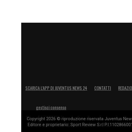
SCARICA L’APP DI JUVENTUS NEWS 24
CONTATTI
REDAZI
gestisci consenso
Copyright 2026 © riproduzione riservata Juventus News 
Editore e proprietario: Sport Review S.r.l P.I.11028660