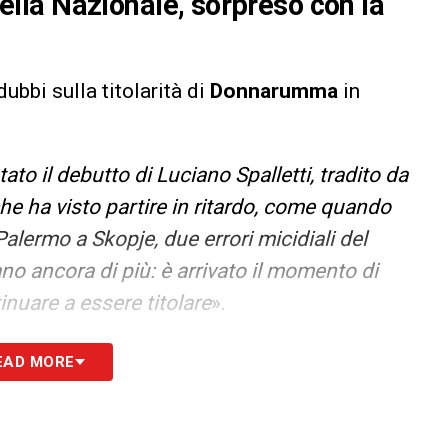
 della Nazionale, sorpreso con la
ubbi sulla titolarità di
Donnarumma
in
ato il debutto di Luciano Spalletti, tradito da
e ha visto partire in ritardo, come quando
Palermo a Skopje, due errori micidiali del
iano ancora di più: è arrivato il momento di
uare a essere titolare
».
S
EAD MORE