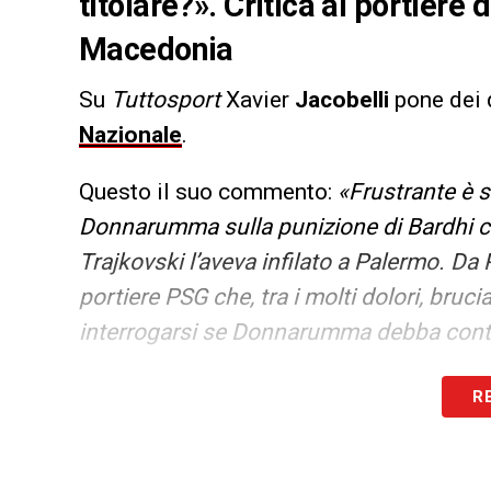
titolare?». Critica al portiere
Macedonia
Su
Tuttosport
Xavier
Jacobelli
pone dei d
Nazionale
.
Questo il suo commento:
«Frustrante è st
Donnarumma sulla punizione di Bardhi ch
Trajkovski l’aveva infilato a Palermo. Da 
portiere PSG che, tra i molti dolori, bruc
interrogarsi se Donnarumma debba contin
LA PLAYLIST DELLE NOSTRE TOP NEW
R