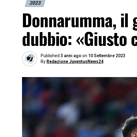
2023
Donnarumma, il gi
dubbio: «Giusto c
Published
3 anni ago
on
10 Settembre 2023
By
Redazione JuventusNews24