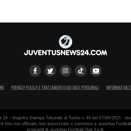
ONE
PRIVACY POLICY E TRATTAMENTO DEI DATI PERSONALI
INFORMATIVA E
24 – Registro Stampa Tribunale di Torino n. 45 del 07/09/2021 - Iscr
014 Sito non ufficiale, non autorizzato o connesso a Juventus Footbal
proprietà di Juventus Football Club S.p.A.